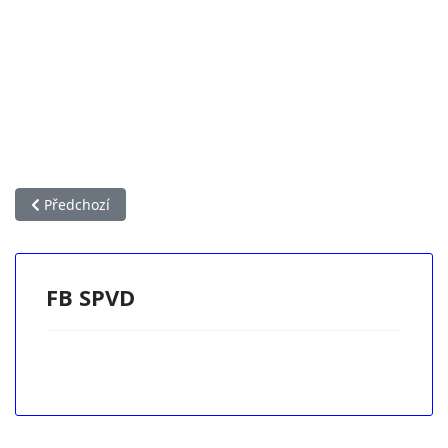
Předchozí článek: Aktuálně
Předchozí
FB SPVD