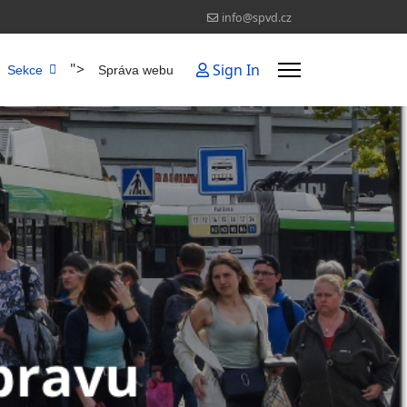
info@spvd.cz
">
Sign In
Sekce
Správa webu