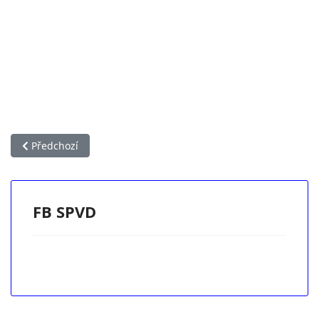
Předchozí článek: Aktuálně
Předchozí
FB SPVD