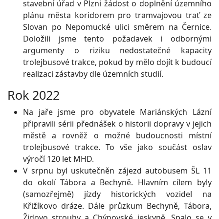
stavební úřad v Plzni žádost o doplnění územního
plánu města koridorem pro tramvajovou trať ze
Slovan po Nepomucké ulici směrem na Černice.
Doložili jsme tento požadavek i odbornými
argumenty o riziku nedostatečné kapacity
trolejbusové trakce, pokud by mělo dojít k budoucí
realizaci zástavby dle územních studií.
Rok 2022
Na jaře jsme pro obyvatele Mariánských Lázní
připravili sérii přednášek o historii dopravy v jejich
městě a rovněž o možné budoucnosti místní
trolejbusové trakce. To vše jako součást oslav
výročí 120 let MHD.
V srpnu byl uskutečněn zájezd autobusem ŠL 11
do okolí Tábora a Bechyně. Hlavním cílem byly
(samozřejmě) jízdy historických vozidel na
Křižíkovo dráze. Dále průzkum Bechyně, Tábora,
Židovo strouhy a Chýnovské jeskyně. Spalo se v