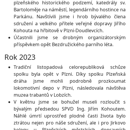
plzeňského historického podzemí, katedrály sv.
Bartoloměje na náměstí, legendárního hostince na
Parkánu. Navštívili jsme i hrob bývalého člena
sdružení a velkého přítele veřejné dopravy Jiřího
Kohouta na hřbitově v Plzni-Doudlevcích.
Účastnili jsme se drobným organizátorským
příspěvkem opět Bezdružického parního léta.
Rok 2023
Tradiční listopadová celorepubliková schůze
spolku byla opět v Plzni. Díky spolku Plzeňská
dráha jsme mohli podrobně prozkoumat
lokomotivní depo v Plzni, následovala návštěva
muzea trabantů v Lobzích.
V květnu jsme se bohužel museli rozloučit s
bývalým předsedou SPVD Ing. Jiřím Kohoutem.
Náhlé úmrtí uprostřed plodné časti života bylo
ztrátou nejen pro náše sdružení, ale i pro Jirkovo
kolegy u Plzeňských městských dopravních