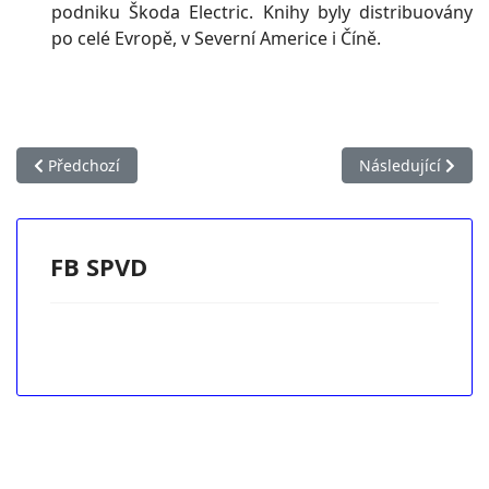
podniku Škoda Electric. Knihy byly distribuovány
po celé Evropě, v Severní Americe i Číně.
Předchozí článek: staré stránky Jiřího Hertla
Další článek: Akt
Předchozí
Následující
FB SPVD