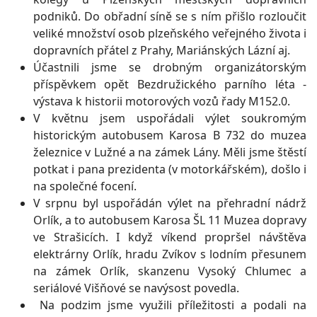
podniků. Do obřadní síně se s ním přišlo rozloučit
veliké množství osob plzeňského veřejného života i
dopravních přátel z Prahy, Mariánských Lázní aj.
Účastnili jsme se drobným organizátorským
příspěvkem opět Bezdružického parního léta -
výstava k historii motorových vozů řady M152.0.
V květnu jsem uspořádali výlet soukromým
historickým autobusem Karosa B 732 do muzea
železnice v Lužné a na zámek Lány. Měli jsme štěstí
potkat i pana prezidenta (v motorkářském), došlo i
na společné focení.
V srpnu byl uspořádán výlet na přehradní nádrž
Orlík, a to autobusem Karosa ŠL 11 Muzea dopravy
ve Strašicích. I když víkend propršel návštěva
elektrárny Orlík, hradu Zvíkov s lodním přesunem
na zámek Orlík, skanzenu Vysoký Chlumec a
seriálové Višňové se navýsost povedla.
Na podzim jsme využili příležitosti a podali na