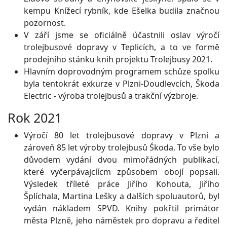
kempu Knížecí rybník, kde Ešelka budila značnou
pozornost.
V září jsme se oficiálně účastnili oslav výročí
trolejbusové dopravy v Teplicích, a to ve formě
prodejního stánku knih projektu Trolejbusy 2021.
Hlavním doprovodným programem schůze spolku
byla tentokrát exkurze v Plzni-Doudlevcích, Škoda
Electric - výroba trolejbusů a trakční výzbroje.
Rok 2021
Výročí 80 let trolejbusové dopravy v Plzni a
zároveň 85 let výroby trolejbusů Śkoda. To vše bylo
důvodem vydání dvou mimořádných publikací,
které vyčerpávajcíícm způsobem obojí popsali.
Výsledek tříleté práce Jiřího Kohouta, Jiřího
Šplíchala, Martina Lešky a dalších spoluautorů, byl
vydán nákladem SPVD. Knihy pokřtil primátor
města Plzně, jeho náměstek pro dopravu a ředitel