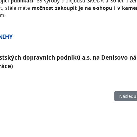
jici
publikací
: 85 výroby trolejbusů ŠKODA a 80 let plze
at, stále máte
možnost zakoupit je na e-shopu i v kam
em.
NIHY
stských dopravních podniků a.s. na Denisovo ná
ráce)
Další čl
Následuj