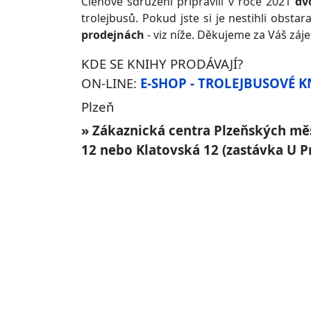
Členové sdružení připravili v roce 2021
dvo
trolejbusů. Pokud jste si je nestihli obstar
prodejnách
- viz níže. Děkujeme za Váš záj
KDE SE KNIHY PRODÁVAJÍ?
ON-LINE:
E-SHOP - TROLEJBUSOVÉ K
Plzeň
» Zákaznická centra Plzeňských mě
12 nebo Klatovská 12 (zastávka U P