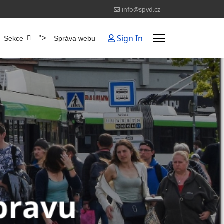
info@spvd.cz
">
Sign In
Sekce
Správa webu