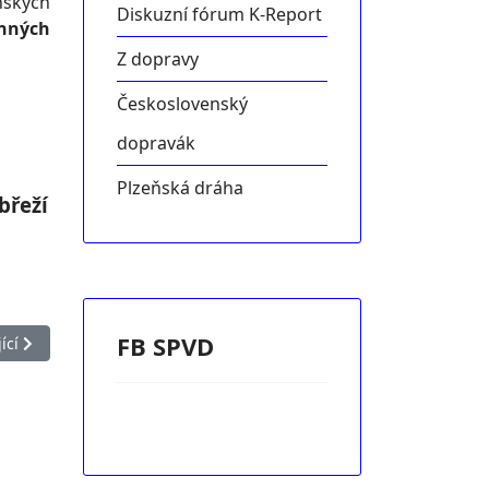
ňských
Diskuzní fórum K-Report
enných
Z dopravy
Československý
dopravák
Plzeňská dráha
břeží
FB SPVD
ánek: Kontaktní údaje
ící