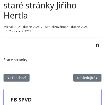
staré stránky Jiřího
Hertla
Michal
21. duben 2024
Aktualizováno: 21. duben 2024
Zobrazení: 3761
Staré stránky
Předchozí článek: Kontaktní údaje
Další článek: Čin
Předchozí
Následující
FB SPVD